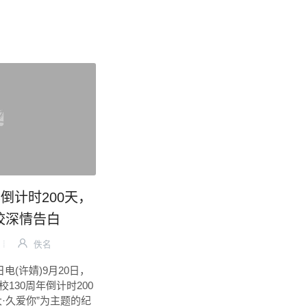
倒计时200天，
校深情告白
佚名
电(许婧)9月20日，
130周年倒计时200
·久爱你”为主题的纪