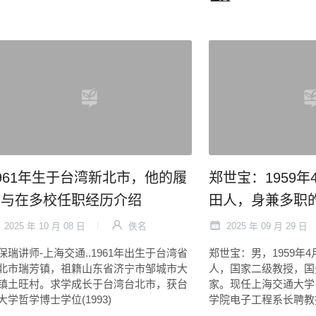
961年生于台湾新北市，他的履
郑世宝：1959
历与在多校任职经历介绍
田人，身兼多职
2025 年 10 月 08 日
佚名
2025 年 09 月 29 日
保瑞讲师-上海交通..1961年出生于台湾省
郑世宝：男，1959年
北市瑞芳镇，祖籍山东省济宁市邹城市大
人，国家二级教授，国
镇土旺村。求学成长于台湾台北市，获台
家。现任上海交通大学
大学哲学博士学位(1993)
学院电子工程系长聘教