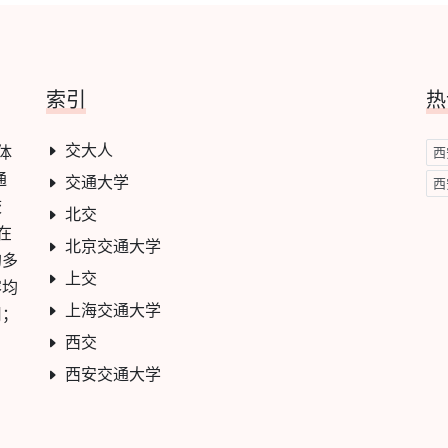
索引
热
交大人
学体
西
通
交通大学
西
校
北交
在
北京交通大学
的多
上交
容均
上海交通大学
用；
西交
西安交通大学