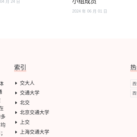
小组成员
 04 月 24 日
2024 年 06 月 01 日
索引
热
交大人
学体
西
通
交通大学
西
校
北交
在
北京交通大学
的多
上交
容均
上海交通大学
用；