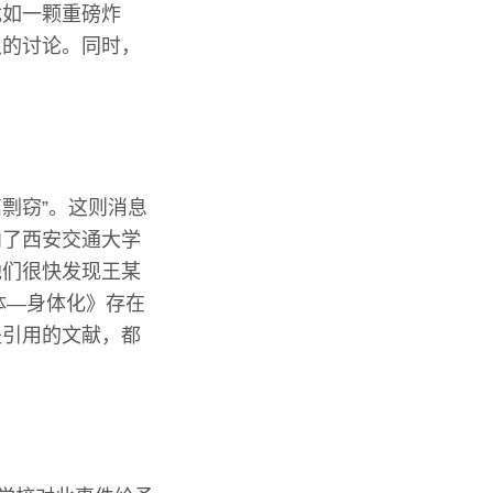
犹如一颗重磅炸
烈的讨论。同时，
剽窃”。这则消息
向了西安交通大学
他们很快发现王某
体—身体化》存在
是引用的文献，都