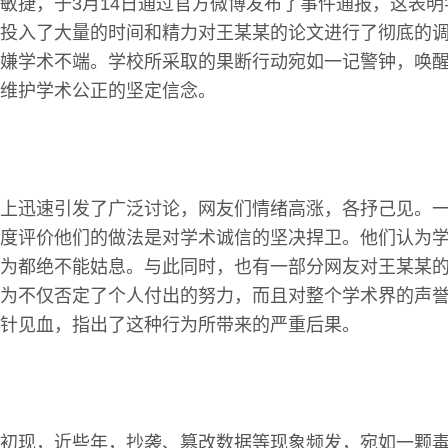
敏捷，于3月14日通过官方微博发布了事件通报，这表
投入了大量的时间和精力对王某某的论文进行了彻底的
嫌学术不端。学校所采取的果断行动宛如一记警钟，唤
维护学术公正的坚定信念。
上迅速引发了广泛讨论，网友们情绪高涨，各抒己见。
度评价他们的做法是对学术诚信的坚决捍卫。他们认为
为都绝不能姑息。与此同时，也有一部分网友对王某某
为不仅否定了个人付出的努力，而且对整个学术界的声
针见血，指出了这种行为所带来的严重后果。
初现，近些年，抄袭、篡改数据等现象频发，宛如一颗