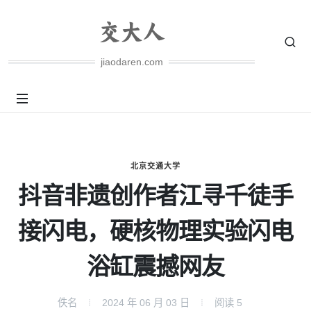
jiaodaren.com
北京交通大学
抖音非遗创作者江寻千徒手
接闪电，硬核物理实验闪电
浴缸震撼网友
佚名
2024 年 06 月 03 日
阅读
5