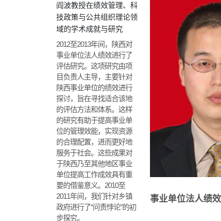
阎波教授在绩效管理、科
技政策与公共组织理论领
域的学术成就与研究
2012至2013年间，陕西对
事业单位法人绩效进行了
评估研究。这项研究由项
目负责人主导，主要针对
陕西事业单位的绩效进行
探讨，旨在寻找适合该地
的评估方法和体系。这样
的研究有助于提高事业单
位的管理效能，实现资源
的合理配置，进而更好地
服务于社会。这些成果对
于陕西乃至其他地区事业
单位提高工作成效具有重
要的借鉴意义。2010至
2011年间，我们针对乡镇
事业单位法人绩效
政府进行了“问责悖论”的初
步探究。