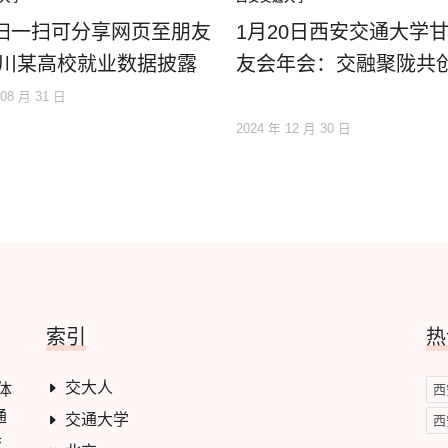
扫一扫可分享网页至朋友
1月20日西安交通大学
四川某高校就业数据披露
友会年会：交融聚陇共
 08 月 31 日
2024 年 12 月 30 日
索引
热
交大人
学体
西
通
交通大学
西
校