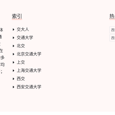
索引
热
交大人
学体
西
通
交通大学
西
校
北交
在
北京交通大学
的多
上交
容均
上海交通大学
用；
西交
西安交通大学