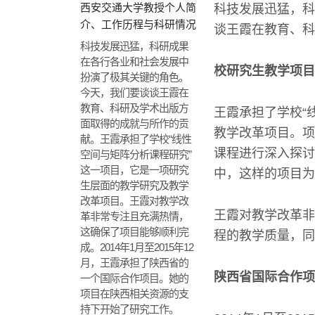
西安交通大学教授个人简
科技发展迅猛，科
介、工作历程与科研情况
谈王霞在教育、科
科技发展迅猛，科研成果
在各行各业和社会发展中
校研究生教学项目
扮演了极其关键的角色。
今天，我们要谈谈王霞在
教育、科研及学术出版方
王霞承担了学校“
面取得的成就与所作的贡
教学改革项目。项
献。王霞承担了学校“线性
课程进行深入探讨
空间与矩阵分析课程研究”
这一项目，它是一项研究
中，这样的项目为
生层面的教学研究及教学
改革项目。王霞对教学改
王霞对教学改革非
革非常专注且充满热情，
这确保了项目能够顺利完
程的教学质量，同
成。2014年1月至2015年12
月，王霞承担了陕西省的
陕西省国际合作项
一个国际合作项目。她的
项目在陕西相关资源的支
持下开始了研究工作。