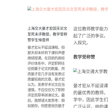
上海交大晏才宏因无论文
这位教师教学能力
至死未评教授，教学受称
起了广泛的争议。
赞学生悼恩师
入探究。
晏才宏从不延误课程，但
那天却未听到下课铃声便
教学受称赞
继续授课。在目前的高校
评价体系中，评定职称往
往侧重于论文的数量，然
而晏才宏几乎没有发表过
质量较高的文章。晏才宏
认为，发表学术论文应当
晏才宏从不延误课
谨慎，不应仅仅为了职称
的最优秀的教师。
评定而草率拼凑论文。最
学中，因此学生们
后，我想请大家思考：假
如是你，你愿意效仿晏才
广泛认可，他的课