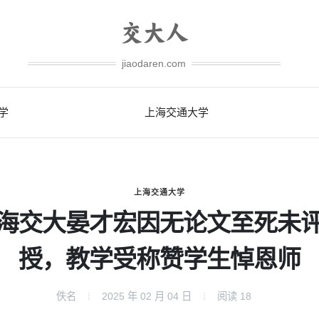
jiaodaren.com
学
上海交通大学
上海交通大学
海交大晏才宏因无论文至死未
授，教学受称赞学生悼恩师
佚名
2025 年 02 月 04 日
阅读
18