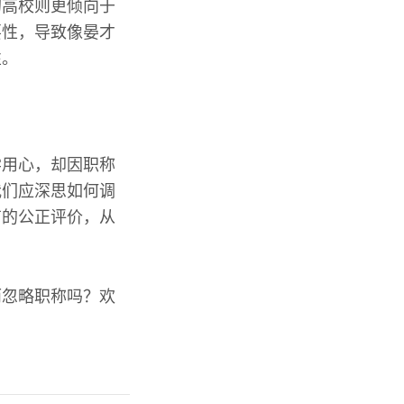
的高校则更倾向于
要性，导致像晏才
性。
学用心，却因职称
我们应深思如何调
有的公正评价，从
而忽略职称吗？欢