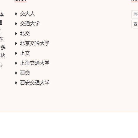
交大人
学体
西
通
交通大学
西
校
北交
在
北京交通大学
的多
上交
容均
上海交通大学
用；
西交
西安交通大学